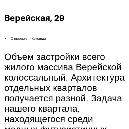
kleinewelt
Верейская, 29
проекты
О проекте
Команда
бюро
Объем застройки всего
контакты
жилого массива Верейской
колоссальный. Архитектура
отдельных кварталов
EN
получается разной. Задача
нашего квартала,
находящегося среди