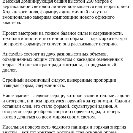
Высокая доминирующая башня высотой 250 метров с
вертикальной световой линией возвышается над территорией
Ходынского поля, формируя динамичный силуэт и
эмоционально завершая композицию нового офисного
кластера.
Проект выстроен на тонком балансе силы и сдержанности,
технологичности и поэтичности образа — здесь архитектура
не просто формирует силуэт, она рассказывает историю.
Ансамбль состоит из двух разновысотных объемов,
объединенных общим стилобатом с каскадом озелененных
террас. Это не контраст ради контраста, а продуманный
диалог.
Стройный лаконичный силуэт, выверенные пропорции,
изящная форма, сдержанность.
Наше здание – ледяное сердце, которое взяли в теплые ладони
и отогрели, и в нем проснулся горячий кратер внутри. Ладони
оставили след, это стало формой, скульптурой здания. А
отогретое сердце обрело энергию горячего ядра, и теперь
готово делиться со всем миром своим светом.
Идеальная поверхность ледяного панциря и горячая энергия
внутри – вот тот контраст, который стал основой образа,