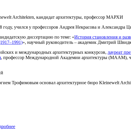
newelt Architekten, кандидат архитектуры, профессор МАРХИ
 году, учился у профессоров Андрея Некрасова и Александра 
андидатскую диссертацию по теме: «
История становления и раз
(1917–1991)
», научный руководитель – академик Дмитрий Швид
ссийских и международных архитектурных конкурсов,
лауреат пр
я
, профессор Международной Академии архитектуры (MAAМ), чл
ий
ргием Трофимовым основал архитектурное бюро Kleinewelt Archit
дробнее