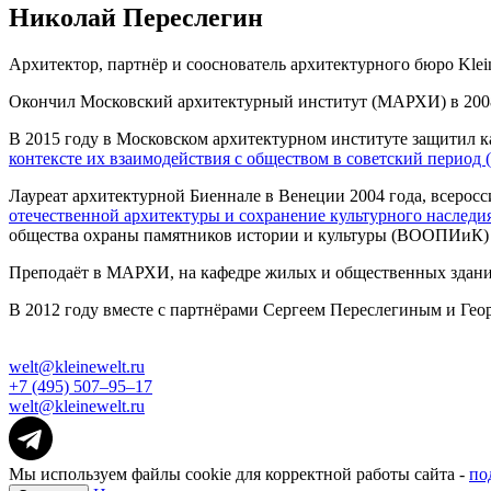
Николай Переслегин
Архитектор, партнёр и сооснователь архитектурного бюро Klei
Окончил Московский архитектурный институт (МАРХИ) в 2008
В 2015 году в Московском архитектурном институте защитил к
контексте их взаимодействия с обществом в советский период 
Лауреат архитектурной Биеннале в Венеции 2004 года, всеро
отечественной архитектуры и сохранение культурного наследи
общества охраны памятников истории и культуры (ВООПИиК)
Преподаёт в МАРХИ, на кафедре жилых и общественных здан
В 2012 году вместе с партнёрами Сергеем Переслегиным и Гео
welt@kleinewelt.ru
+7 (495) 507–95–17
welt@kleinewelt.ru
Мы используем файлы cookie для корректной работы сайта -
по